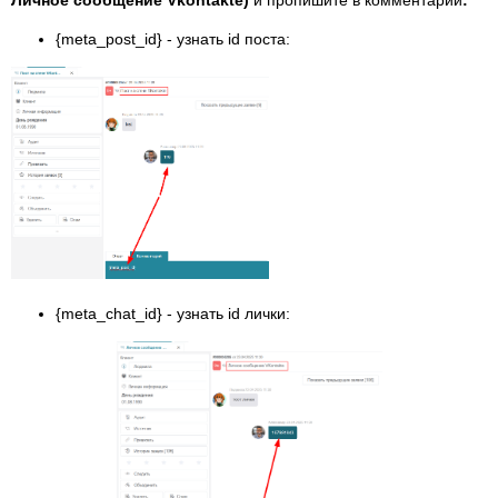
{meta_post_id} - узнать id поста:
{meta_chat_id} - узнать id лички: