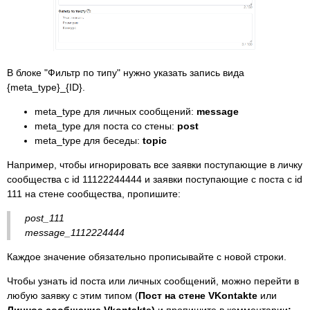
В блоке "Фильтр по типу" нужно указать запись вида
{meta_type}_{ID}.
meta_type для личных сообщений:
message
meta_type для поста со стены:
post
meta_type для беседы:
topic
Например, чтобы игнорировать все заявки поступающие в личку
сообщества с id 11122244444 и заявки поступающие с поста с id
111 на стене сообщества, пропишите:
post_111
message_1112224444
Каждое значение обязательно прописывайте с новой строки.
Чтобы узнать id поста или личных сообщений, можно перейти в
любую заявку с этим типом (
Пост на стене VKontakte
или
Личное сообщение Vkontakte)
и пропишите в комментарии
: