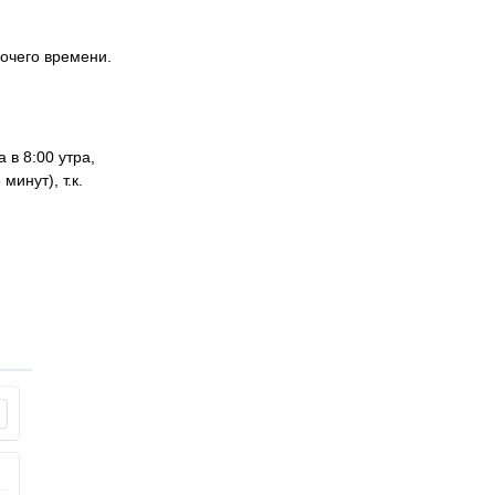
очего времени.
 в 8:00 утра,
минут), т.к.