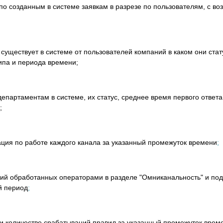
по созданным в системе заявкам в разрезе по пользователям, с во
 существует в системе от пользователей компаний в каком они стат
ипа и периода времени;
департаментам в системе, их статус, среднее время первого ответа
;
ация по работе каждого канала за указанный промежуток времени
;
ний обработанных операторами в разделе "Омниканальность" и по
й период
;
и количестве срабатываний правил за указанный промежуток врем