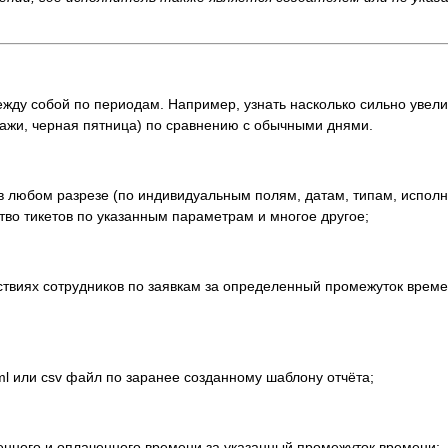
жду собой по периодам. Например, узнать насколько сильно увели
дажи, черная пятница) по сравнению с обычными днями.
в любом разрезе (по индивидуальным полям, датам, типам, исполнит
тво тикетов по указанным параметрам и многое другое;
твиях сотрудников по заявкам за определенный промежуток време
ml или csv файл по заранее созданному шаблону отчёта;
енного и оплаченного времени за указанный промежуток времени;