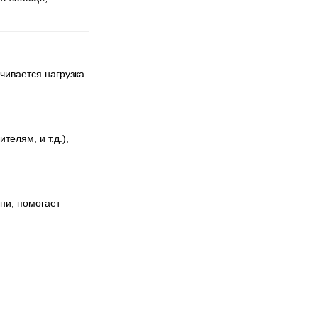
чивается нагрузка
елям, и т.д.),
ни, помогает