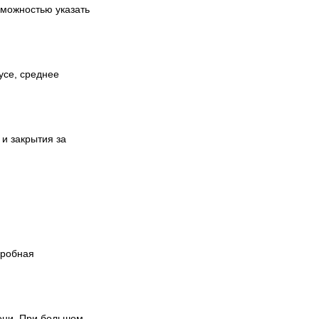
зможностью указать
усе, среднее
 и закрытия за
дробная
ени. При большом