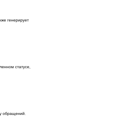
кже генерирует
ленном статусе,
пу обращений.