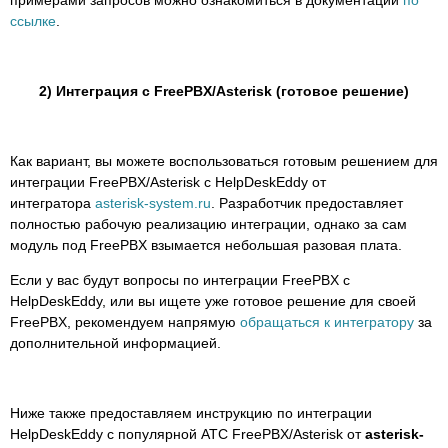
примерами запросов можно ознакомиться в документации
по
ссылке
.
2) Интеграция с FreePBX/Asterisk (готовое решение)
Как вариант, вы можете воспользоваться готовым решением для
интеграции FreePBX/Asterisk с HelpDeskEddy от
интегратора
asterisk-system.ru
. Разработчик предоставляет
полностью рабочую реализацию интеграции, однако за сам
модуль под FreePBX взымается небольшая разовая плата.
Если у вас будут вопросы по интеграции FreePBX с
HelpDeskEddy, или вы ищете уже готовое решение для своей
FreePBX, рекомендуем напрямую
обращаться к интегратору
за
дополнительной информацией.
Ниже также предоставляем инструкцию по интеграции
HelpDeskEddy с популярной АТС FreePBX/Asterisk от
asterisk-