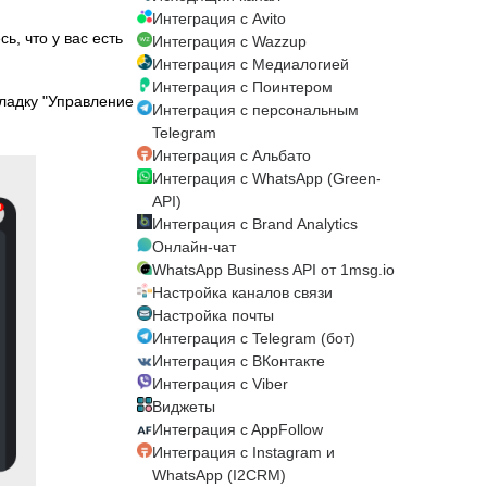
Интеграция с Avito
, что у вас есть
Интеграция с Wazzup
Интеграция с Медиалогией
Интеграция с Поинтером
кладку "Управление
Интеграция с персональным
Telegram
Интеграция с Альбато
Интеграция с WhatsApp (Green-
API)
Интеграция с Brand Analytics
Онлайн-чат
WhatsApp Business API от 1msg.io
Настройка каналов связи
Настройка почты
Интеграция с Telegram (бот)
Интеграция c ВКонтакте
Интеграция с Viber
Виджеты
Интеграция c AppFollow
Интеграция с Instagram и
WhatsApp (I2CRM)