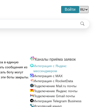
Войти
Каналы приёма заявок
ра в единую
Интеграция с Яндекс
ать сообщения из
мессенджером
ать боту могут
Интеграция с MAX
 эти боты закрыты.
Интеграция с RocketData
Подключение Mail.ru почты
Подключение Яндекс почты
Подключение Gmail почты
Интеграция Telegram Business
Исходящий канал