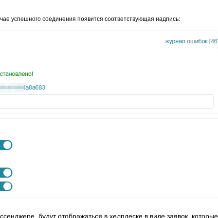
лучае успешного соединения появится соответствующая надпись:
сенджере, будут отображаться в хелпдеске в виде заявок, которые